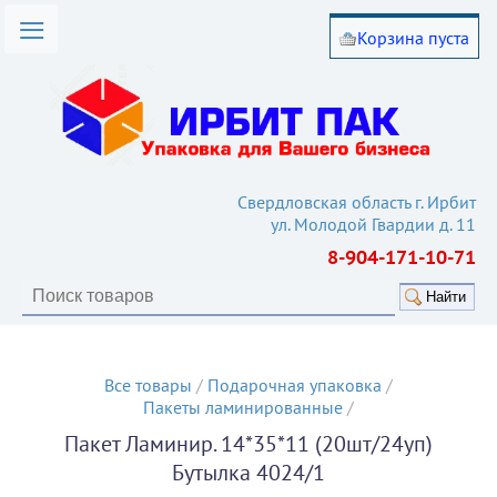
Корзина пуста
омпании
лог товаров
вия работы
такты
Свердловская область г. Ирбит
ул. Молодой Гвардии д. 11
ьи
8-904-171-10-71
кулятор
Найти
Все товары
/
Подарочная упаковка
/
Пакеты ламинированные
/
Пакет Ламинир. 14*35*11 (20шт/24уп)
Бутылка 4024/1