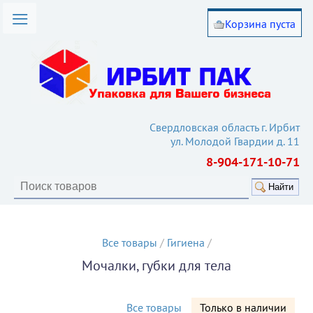
Корзина пуста
омпании
лог товаров
вия работы
такты
Свердловская область г. Ирбит
ул. Молодой Гвардии д. 11
ьи
8-904-171-10-71
кулятор
Найти
Все товары
/
Гигиена
/
Мочалки, губки для тела
Все товары
Только в наличии