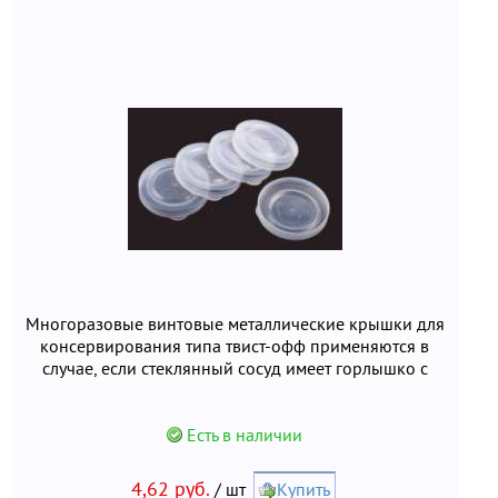
Многоразовые винтовые металлические крышки для
консервирования типа твист-офф применяются в
случае, если стеклянный сосуд имеет горлышко с
наружной винтовой резьбой. Полимерная
герметичная прокладка обеспечивает хорошую
сохранность консервируемого продукта. Винтовые
Есть в наличии
крышки особенно выручат хозяек, которые не в ладу
с закаточными машинками. К тому же винтовые
4,62 руб.
/ шт
Купить