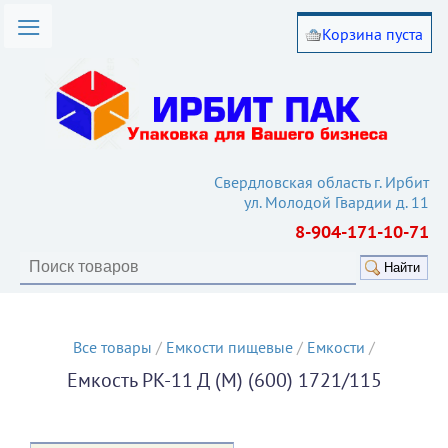
Корзина пуста
омпании
лог товаров
вия работы
такты
Свердловская область г. Ирбит
ул. Молодой Гвардии д. 11
ьи
8-904-171-10-71
кулятор
Найти
Все товары
/
Емкости пищевые
/
Емкости
/
Емкость РК-11 Д (М) (600) 1721/115