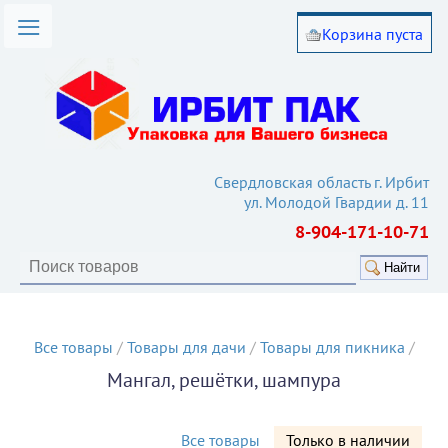
Корзина пуста
омпании
лог товаров
вия работы
такты
Свердловская область г. Ирбит
ул. Молодой Гвардии д. 11
ьи
8-904-171-10-71
кулятор
Найти
Все товары
/
Товары для дачи
/
Товары для пикника
/
Мангал, решётки, шампура
Все товары
Только в наличии