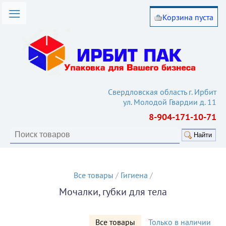
Корзина пуста
омпании
лог товаров
вия работы
такты
Свердловская область г. Ирбит
ул. Молодой Гвардии д. 11
ьи
8-904-171-10-71
кулятор
Найти
Все товары
/
Гигиена
/
Мочалки, губки для тела
Все товары
Только в наличии