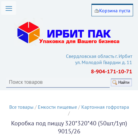
Корзина пуста
омпании
лог товаров
вия работы
такты
Свердловская область г. Ирбит
ул. Молодой Гвардии д. 11
ьи
8-904-171-10-71
кулятор
Найти
Все товары
/
Емкости пищевые
/
Картонная гофротара
/
Коробка под пиццу 320*320*40 (50шт/1уп)
9015/26